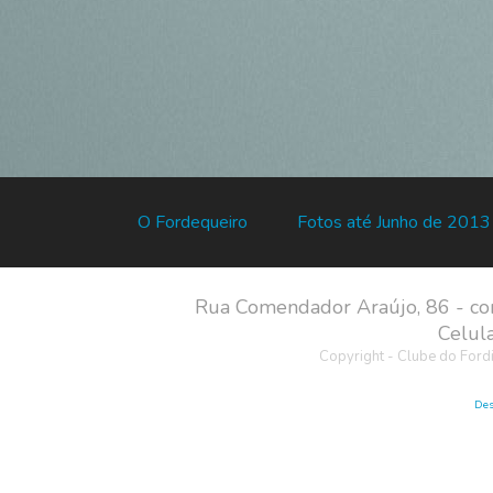
O Fordequeiro
Fotos até Junho de 2013
Rua Comendador Araújo, 86 - co
Celul
Copyright - Clube do Ford
Des