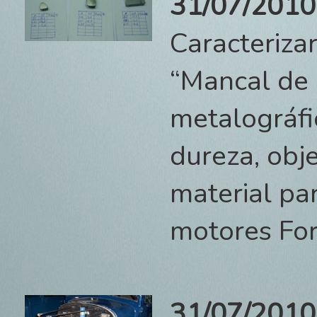
31/07/201
Caracterizar
“Mancal de 
metalográfi
dureza, obj
material pa
motores Fo
31/07/2010